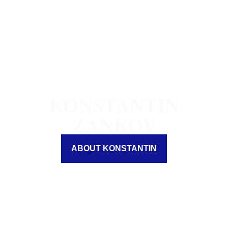
Personal Blog
KONSTANTIN
ZANKOV
ABOUT KONSTANTIN
Маркетинг и бизнес консултант,
предприемач и преподавател.