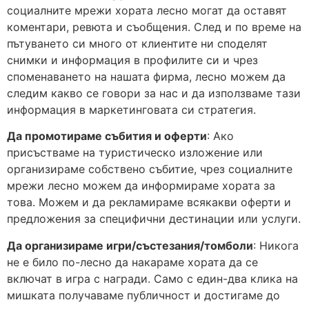
социалните мрежи хората лесно могат да оставят
коментари, ревюта и съобщения. След и по време на
пътуването си много от клиентите ни споделят
снимки и информация в профилите си и чрез
споменаването на нашата фирма, лесно можем да
следим какво се говори за нас и да използваме тази
информация в маркетинговата си стратегия.
Да промотираме събития и оферти
: Ако
присъстваме на туристическо изложение или
организираме собствено събитие, чрез социалните
мрежи лесно можем да информираме хората за
това. Можем и да рекламираме всякакви оферти и
предложения за специфични дестинации или услуги.
Да организираме игри/състезания/томболи
: Никога
не е било по-лесно да накараме хората да се
включат в игра с награди. Само с един-два клика на
мишката получаваме публичност и достигаме до