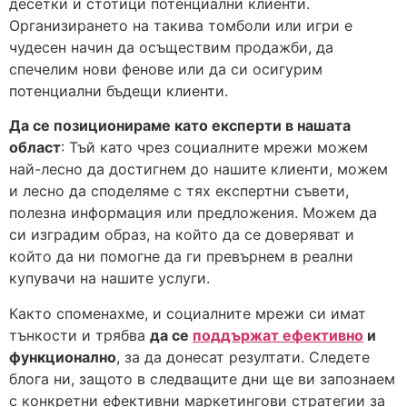
десетки и стотици потенциални клиенти.
Организирането на такива томболи или игри е
чудесен начин да осъществим продажби, да
спечелим нови фенове или да си осигурим
потенциални бъдещи клиенти.
Да се позиционираме като експерти в нашата
област
: Тъй като чрез социалните мрежи можем
най-лесно да достигнем до нашите клиенти, можем
и лесно да споделяме с тях експертни съвети,
полезна информация или предложения. Можем да
си изградим образ, на който да се доверяват и
който да ни помогне да ги превърнем в реални
купувачи на нашите услуги.
Както споменахме, и социалните мрежи си имат
тънкости и трябва
да се
поддържат ефективно
и
функционално
, за да донесат резултати. Следете
блога ни, защото в следващите дни ще ви запознаем
с конкретни ефективни маркетингови стратегии за