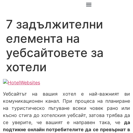
За Константин
7 задължителни
елемента на
уебсайтовете за
хотели
Уебсайтът на вашия хотел е най-важният ви
комуникационен канал. При процесa на планиране
на туристическо пътуване всеки човек рано или
късно стига до хотелския уебсайт, затова трябва да
се уверите, че вашият е направен така, че
да
подтикне онлайн потребителите да се превърнат в