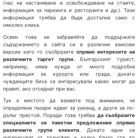
(час на настаняване и освобождаване на стаите,
информация за паркинга и ресторанта и др.). Тази
информация трябва да бъде достъпна само с
няколко клика.
Освен това не забравяйте да поддържате
съдържанието в сайта си в различни езикови
версии като го съобразите
спрямо интересите на
различните таргет групи.
Българският турист,
например, няма нужда от много подробна
информация за курорта или града, докато
чужденците биха се интересували какво могат да
правят, ако отседнат при вас.
Тук е мястото да вземете под внимание, че
определени пазари идват за уикенд, а други за по-
дълъг престой. Поради това трябва
да съобразите
специалните си пакетни предложения спрямо
различните групи клиенти.
Докато едни се
интересуват от трансфер и колко близо сте до