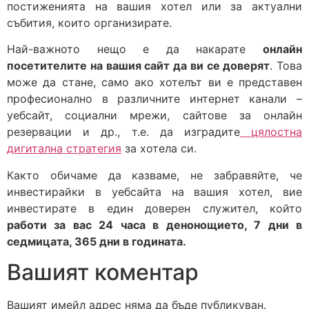
постиженията на вашия хотел или за актуални
събития, които организирате.
Най-важното нещо е да накарате
онлайн
посетителите на вашия сайт да ви се доверят
. Това
може да стане, само ако хотелът ви е представен
професионално в различните интернет канали –
уебсайт, социални мрежи, сайтове за онлайн
резервации и др., т.е. да изградите
цялостна
дигитална стратегия
за хотела си.
Както обичаме да казваме, не забравяйте, че
инвестирайки в уебсайта на вашия хотел, вие
инвестирате в един доверен служител, който
работи за вас 24 часа в денонощието, 7 дни в
седмицата, 365 дни в годината.
Вашият коментар
Вашият имейл адрес няма да бъде публикуван.