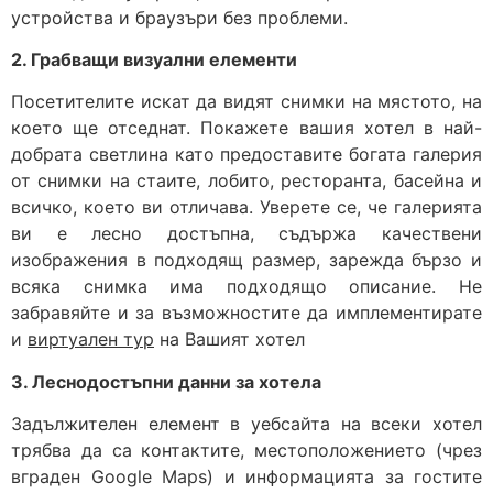
устройства и браузъри без проблеми.
2. Грабващи визуални елементи
Посетителите искат да видят снимки на мястото, на
което ще отседнат. Покажете вашия хотел в най-
добрата светлина като предоставите богата галерия
от снимки на стаите, лобито, ресторанта, басейна и
всичко, което ви отличава. Уверете се, че галерията
ви е лесно достъпна, съдържа качествени
изображения в подходящ размер, зарежда бързо и
всяка снимка има подходящо описание. Не
забравяйте и за възможностите да имплементирате
и
виртуален тур
на Вашият хотел
3. Леснодостъпни данни за хотела
Задължителен елемент в уебсайта на всеки хотел
трябва да са контактите, местоположението (чрез
вграден Google Maps) и информацията за гостите