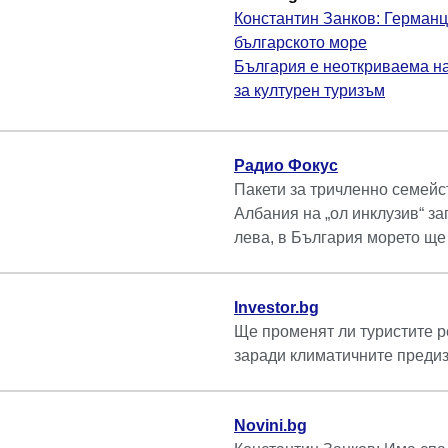
Константин Занков: Германц
българското море
България е неоткриваема на
за културен туризъм
Радио Фокус
Пакети за тричленно семейс
Албания на „ол инклузив“ зап
лева, в България морето ще
Investor.bg
Ще променят ли туристите р
заради климатичните преди
Novini.bg