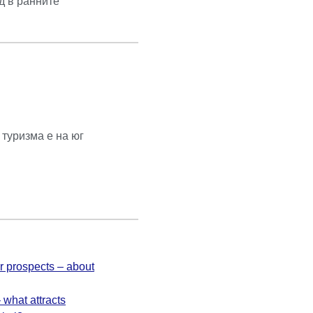
д в ранните
 туризма е на юг
 prospects – about
 what attracts