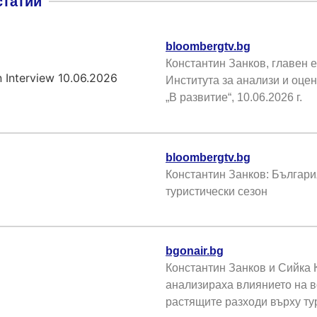
статии
bloombergtv.bg
Константин Занков, главен е
Института за анализи и оцен
„В развитие“, 10.06.2026 г.
bloombergtv.bg
Константин Занков: Българи
туристически сезон
bgonair.bg
Константин Занков и Сийка
анализираха влиянието на в
растящите разходи върху т