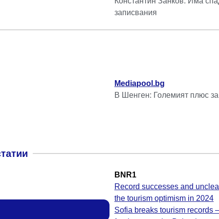
Константин Занков: Има спа
записвания
Mediapool.bg
В Шенген: Големият плюс за
статии
BNR1
Record successes and unclear
the tourism optimism in 2024
Sofia breaks tourism records –