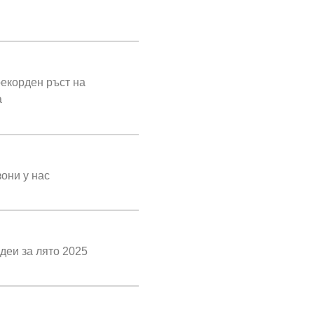
екорден ръст на
а
они у нас
деи за лято 2025