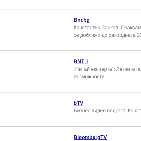
Bnr.bg
Константин Занков: Очаквам
се доближи до рекордната 20
BNT 1
„Питай експерта“: Летните п
възможности
bTV
Бизнес видео подкаст: Конс
BloombergTV