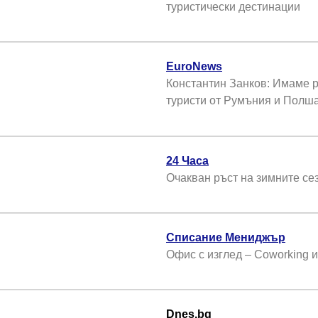
туристически дестинации
EuroNews
Константин Занков: Имаме р
туристи от Румъния и Полш
24 Часа
Очакван ръст на зимните сез
Списание Мениджър
Oфис с изглед – Coworking и
Dnes.bg