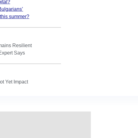
ital?
Bulgarians’
s this summer?
ains Resilient
Expert Says
t Yet Impact