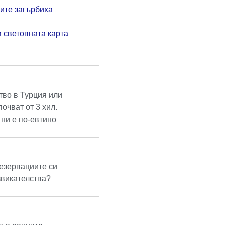
ите загърбиха
 световната карта
тво в Турция или
очват от 3 хил.
 ни е по-евтино
езервациите си
звикателства?