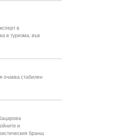
ксперт в
ка в туризма, във
я очаква стабилен
 Кацарова
ойните и
уристическия бранш