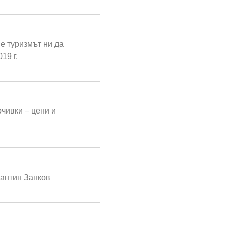
е туризмът ни да
19 г.
очивки – цени и
тантин Занков