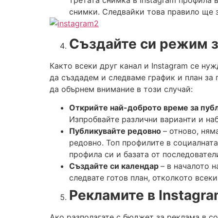
снимки. Следвайки това правило ще 
Създайте си режим з
Както всеки друг канал и Instagram се ну
да създадем и следваме график и план за 
да обърнем внимание в този случай:
Открийте най-доброто време за пуб
Изпробвайте различни варианти и на
Публикувайте редовно
– отново, ням
редовно. Топ профилите в социалната
профила си и базата от последовател
Създайте си календар
– в началото 
следвате готов план, отколкото всеки
Рекламите в
Instagr
Ако разполагате с бюджет за реклама в с