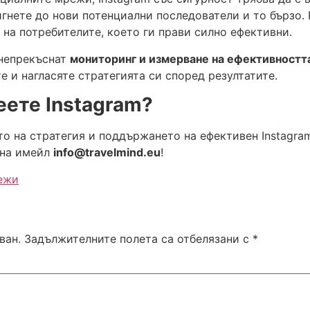
гнете до нови потенциални последователи и то бързо. 
на потребителите, което ги прави силно ефективни.
 непрекъснат
мониторинг и измерване на ефективностт
е и нагласяте стратегията си според резултатите.
деете
Instagram?
 на стратегия и поддържането на ефективен Instagram 
на имейл
info@travelmind.eu
!
ежи
ван.
Задължителните полета са отбелязани с
*