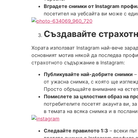
Вградете снимки от
Instagram
профил
посетител на уебсайта ви може с един
Създавайте страхот
Хората използват Instagram най-вече зара
основният мотив някой да последва профи
страхотното съдържание в Instagram:
Публикувайте най-добрите снимки
–
от ужасна снимка, с която ще изглеж
Просто обръщайте внимание на естети
Помислете за цялостния образ на пр
потребителите посетят акаунта ви, за
в темата на всяка снимка и в послан
Следвайте правилото 1:3
– всеки път
третата снимка в Instagram профила 