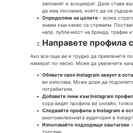
запомнят и асоциират. Дали става въ
да има послание, което да се съдърж
Определяне на целите
– всяка страт
знаем към какво се стремим. Поставя
напр. публичност на бранда, трафик 
Направете профила с
Ако все още ви е трудно да привлечете пов
намират по-лесно. Може да увеличите нач
Обявете своя
Instagram
акаунт в ост
ви използва. Може дори да подсилите
потребители.
Добавете линк към
Instagram
профил
хора видят профила ви онлайн, толко
Следвайте профили в
Instagram
и ос
многомилионната аудитория в Instagr
Използвайте подходящи хаштагове
–
търсене.