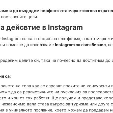
ваме и да създадем перфектната маркетингова страте
 поставените цели.
за дейсвтие в
Instagram
Instagram не като социална платформа, а като маркетин
е ни помогне да използваме
Instagram
за своя бизнес
, н
пределим целите си, така че по-лесно да достигнем до
ия са:
рането на това как се справят преките ни конкуренти 
може да са реалистичните ни очаквания за последоват
то и кои от тях работят. Ще получим и представа колк
 независимо дали става въпрос за туризма или друга с
рия е уникалното послание, което можем да предадем н