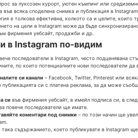
прос за луксозен курорт, уютен къмпинг или средиземн
а във всяка споделена снимка и публикация в Instagram
егия е толкова ефективна, колкото са и целите, които т
нето на цели в Instagram може да бъде синхронизиран
към фирмения уебсайт, продажби и др.
и в
Instagram
по-видим
ече последователи в Instagram, често подценявана стъп
ините, по които потенциалните нови последователи да 
аналите си канали
– Facebook, Twitter, Pinterest или вс
 публикацията си с платена реклама, за да може съоб
а си
във фирмения уебсайт, в имейл подписа си, в сл
ва повече последователи ще имате.
тавяйте коментари под снимки
– по този начин ще уве
am.
 така съдържанието, което публикувате в Instagram ще