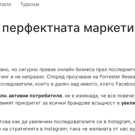
такти
Туризъм
 перфектната маркетин
вно, но сигурно превзе онлайн бизнеса през последнит
инг и не напразно. Според проучване на Forrester Rese
следователи, което е далеч над нивото, което Facebook 
лн. активни потребители
, не е изненада, че все повеч
лемият приоритет за всички брандове всъщност е
увели
ова как да увеличим последователите си в Instagram, 
а стратегията в Instagram, така че желаната от нас ау