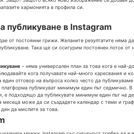
запазите хармонията в профила си.
а публикуване в
Instagram
ждае от постоянни грижи. Желаните резултатите няма да 
публикуване. Така ще си осигурим постоянен поток от 
ликуване
– няма универсален план за това кога е най-д
блюдавайте кога получавате най-много харесвания и ко
а един отговор на въпроса колко често да публикуваме 
 платформа публикуват минимум един път седмично. В 
и, е подходящо да публикувате минимум един път на де
на месеца може да си създадете календар с теми и граф
 ден да мислите за това.
am
оциалните мрежи, Instagram със сигурност трябва да е