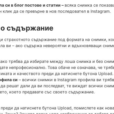
а си в блог постове и статии –
всяка снимка се показва
 клик да се превърне в нов последовател в Instagram.
но съдържание
ди страхотното съдържание под формата на снимки, кои
ла ви – ако съдържа невероятни и вдъхновяващи снимк
 ако трябва да избирате между лоша снимка и без сни
дате непрофесионално. Това обаче не означава, че тря
ката и качеството преди да натиснете бутона Upload.
офила си
– всички снимки в Instagram профила ви трябв
 да решат дали да ви последват, те виждат всички сни
ието, което предавате със своето съдържание.
 преди да натиснете бутона Upload, помислете как нов
ви. Защо? Защото всяко ново изображение се добавя д