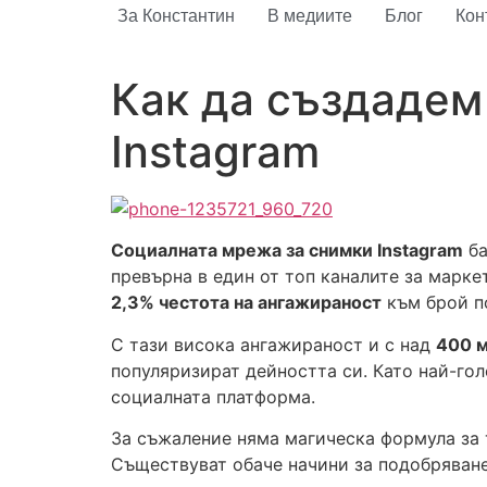
За Константин
В медиите
Блог
Кон
Как да създадем
Instagram
Социалната мрежа за снимки
Instagram
ба
превърна в един от топ каналите за маркет
2,3% честота на ангажираност
към брой по
С тази висока ангажираност и с над
400 м
популяризират дейността си. Като най-го
социалната платформа.
За съжаление няма магическа формула за т
Съществуват обаче начини за подобряване н