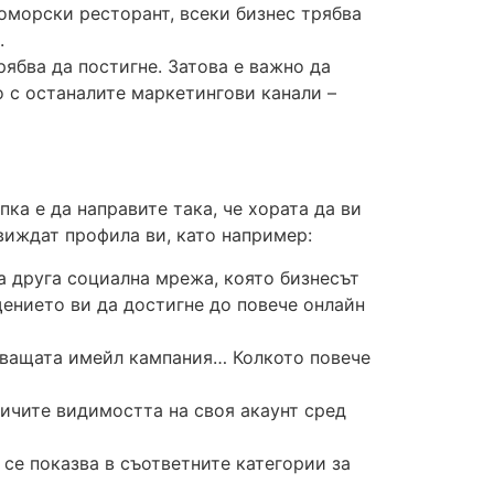
оморски ресторант, всеки бизнес трябва
.
рябва да постигне. Затова е важно да
о с останалите маркетингови канали –
ка е да направите така, че хората да ви
виждат профила ви, като например:
яка друга социална мрежа, която бизнесът
щението ви да достигне до повече онлайн
едващата имейл кампания… Колкото повече
личите видимостта на своя акаунт сред
 се показва в съответните категории за