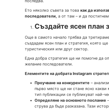
последва.
Ето няколко съвета за това
как да използ
последователи,
а от там – и да постигнем
Създайте ясен план 
Още в самото начало трябва да третираме 
създадем ясен план и стратегия, която щ
туристическия или друг сектор.
Една добра стратегия ще ни помогне да о
желание последователи.
Елементите на добрата
Instagram
стратег
Проучване на конкурентите
– анализи
първо място ще ни стане ясно какви 
тип публикации се публикуват най-чес
Определяне на основното послание
–
струва да бъде разказана. Тази исто