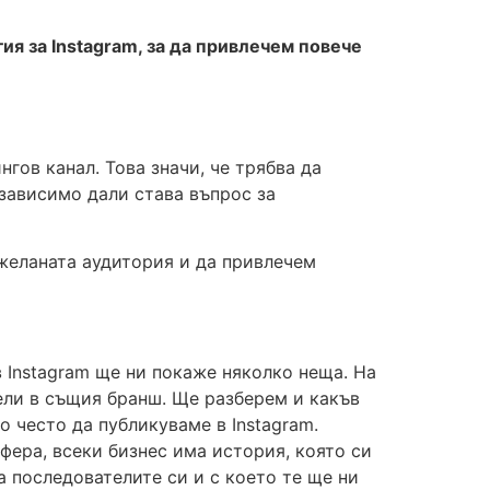
гия за
Instagram
, за да привлечем повече
гов канал. Това значи, че трябва да
езависимо дали става въпрос за
 желаната аудитория и да привлечем
в Instagram ще ни покаже няколко неща. На
ели в същия бранш. Ще разберем и какъв
о често да публикуваме в Instagram.
фера, всеки бизнес има история, която си
а последователите си и с което те ще ни