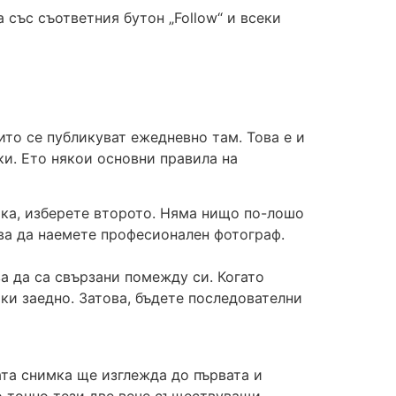
 със съответния бутон „Follow“ и всеки
то се публикуват ежедневно там. Това е и
и. Ето някои основни правила на
мка, изберете второто. Няма нищо по-лошо
бва да наемете професионален фотограф.
а да са свързани помежду си. Когато
мки заедно. Затова, бъдете последователни
ата снимка ще изглежда до първата и
о точно тези две вече съществуващи